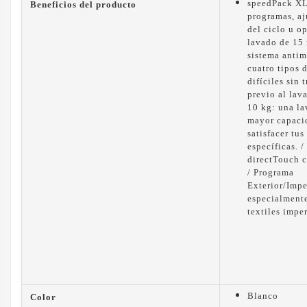
speedPack XL:
Beneficios del producto
programas, aj
del ciclo u o
lavado de 15 
sistema antim
cuatro tipos 
difíciles sin 
previo al lav
10 kg: una l
mayor capaci
satisfacer tu
específicas. 
directTouch cl
/ Programa
Exterior/Imp
especialment
textiles impe
Blanco
Color