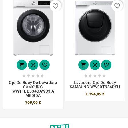
favorite_border
favorite_border
















Ojo De Buey De Lavadora
Lavadora Ojo De Buey
SAMSUNG
SAMSUNG WW90T986DSH
WW11BB534DAWS3 A
1.194,99 €
MEDIDA
799,99 €