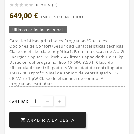





REVIEW (0)
649,00 €
IMPUESTO INCLUIDO
Últimos artículos en stock
Características principales Programas/Opciones
Opciones de Confort/Seguridad Características técnicas
Clase de eficiencia energética1: B en una escala de A a G
Energía² / Agua³: 59 kWh / 47 litros Capacidad: 1 a 10 kg
Duración del programa. Eco 40-60⁴: 3:59 h Clase de
eficiencia de centrifugado: A Velocidad de centrifugado:
1600 - 400 rpm** Nivel de sonido de centrifugado: 72
dB (A) re 1 pW Clase de eficiencia de sonido: A
Programas estándar:
CANTIDAD

AÑADIR A LA CESTA