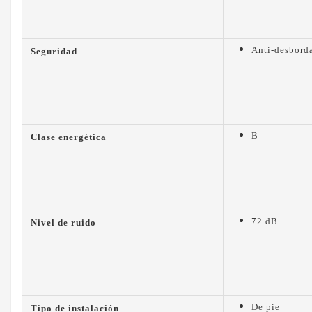
Anti-desbord
Seguridad
B
Clase energética
72 dB
Nivel de ruido
De pie
Tipo de instalación