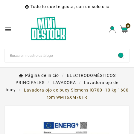
Todo lo que te gusta, con un solo clic

×
Crear una lista de deseos
0
Nombre de la lista de deseos

Cancelar
Crear una lista de deseos
Página de inicio
ELECTRODOMÉSTICOS
PRINCIPALES
LAVADORA
Lavadora ojo de
buey
Lavadora ojo de buey Siemens iQ700 -10 kg 1600
rpm WM16XM70FR