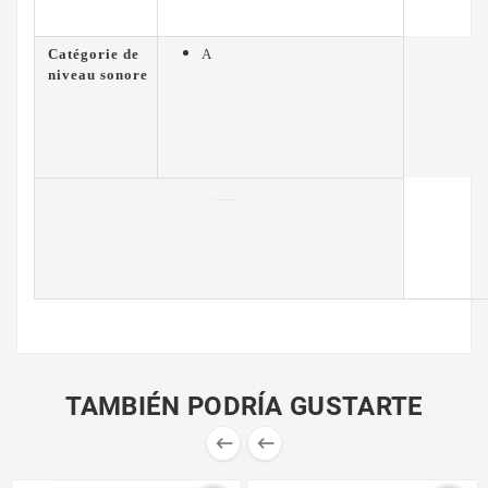
Catégorie de
A
niveau sonore
Caractéristiques
TAMBIÉN PODRÍA GUSTARTE

