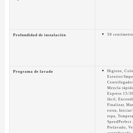
59 centímetr
Profundidad de instalación
Higiene, Colo
Programa de lavado
Exterior/Imp
Centrifugado
Mezcla rápida
Express 15/3
fácil, Encend
Finalizar, Ma
extra, Inicia
ropa, Tempera
SpeedPerfect 
Prelavado, V
centrifugado